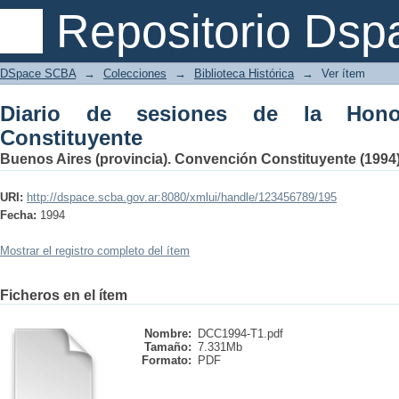
Diario de sesiones de la Honorable Co
Repositorio Dsp
DSpace SCBA
→
Colecciones
→
Biblioteca Histórica
→
Ver ítem
Diario de sesiones de la Hono
Constituyente
Buenos Aires (provincia). Convención Constituyente (1994
URI:
http://dspace.scba.gov.ar:8080/xmlui/handle/123456789/195
Fecha:
1994
Mostrar el registro completo del ítem
Ficheros en el ítem
Nombre:
DCC1994-T1.pdf
Tamaño:
7.331Mb
Formato:
PDF