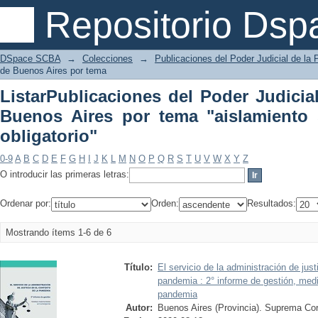
ListarPublicaciones del Poder Judicia
Repositorio Dsp
"aislamiento social preventivo y obliga
DSpace SCBA
→
Colecciones
→
Publicaciones del Poder Judicial de la 
de Buenos Aires por tema
ListarPublicaciones del Poder Judicia
Buenos Aires por tema "aislamiento 
obligatorio"
0-9
A
B
C
D
E
F
G
H
I
J
K
L
M
N
O
P
Q
R
S
T
U
V
W
X
Y
Z
O introducir las primeras letras:
Ordenar por:
Orden:
Resultados:
Mostrando ítems 1-6 de 6
Título:
El servicio de la administración de just
pandemia : 2° informe de gestión, med
pandemia
Autor:
Buenos Aires (Provincia). Suprema Cor