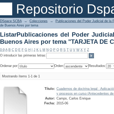
ListarPublicaciones del Poder Judicia
Repositorio Dsp
"TARJETA DE CRÉDITO"
DSpace SCBA
→
Colecciones
→
Publicaciones del Poder Judicial de la 
de Buenos Aires por tema
ListarPublicaciones del Poder Judicia
Buenos Aires por tema "TARJETA DE 
0-9
A
B
C
D
E
F
G
H
I
J
K
L
M
N
O
P
Q
R
S
T
U
V
W
X
Y
Z
O introducir las primeras letras:
Ordenar por:
Orden:
Resultados:
Mostrando ítems 1-1 de 1
Título:
Cuadernos de doctrina legal : Aplicació
y procesos en curso (Antecedentes de
Autor:
Camps, Carlos Enrique
Fecha:
2015-06