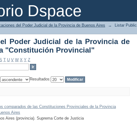
del Poder Judicial de la Provincia de 
orio Dspace
ial"
caciones del Poder Judicial de la Provincia de Buenos Aires
→
Listar Publi
el Poder Judicial de la Provincia de
 "Constitución Provincial"
S
T
U
V
W
X
Y
Z
:
Resultados:
os comparados de las Constituciones Provinciales de la Provincia
uenos Aires
os Aires (provincia). Suprema Corte de Justicia