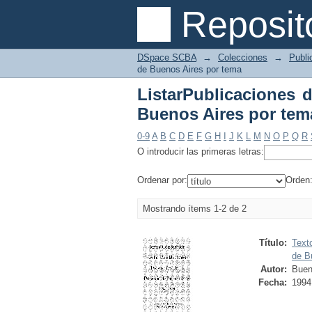
ListarPublicaciones 
Reposit
"Constitución Provinc
DSpace SCBA
→
Colecciones
→
Publi
de Buenos Aires por tema
ListarPublicaciones d
Buenos Aires por tema
0-9
A
B
C
D
E
F
G
H
I
J
K
L
M
N
O
P
Q
R
O introducir las primeras letras:
Ordenar por:
Orden
Mostrando ítems 1-2 de 2
Título:
Text
de B
Autor:
Buen
Fecha:
1994