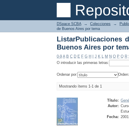
ListarPublicaciones 
Reposit
"BIOÉTICA"
DSpace SCBA
→
Colecciones
→
Publi
de Buenos Aires por tema
ListarPublicaciones d
Buenos Aires por te
0-9
A
B
C
D
E
F
G
H
I
J
K
L
M
N
O
P
Q
R
O introducir las primeras letras:
Ordenar por:
Orden
Mostrando ítems 1-1 de 1
Título:
Genét
Autor:
Curso
Estu
Fecha:
2001