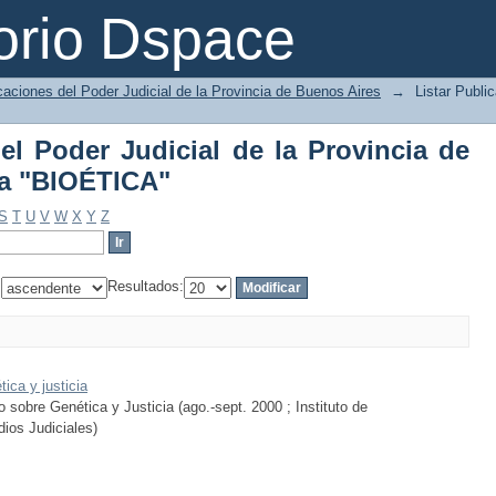
del Poder Judicial de la Provincia de 
orio Dspace
caciones del Poder Judicial de la Provincia de Buenos Aires
→
Listar Publi
el Poder Judicial de la Provincia de
ma "BIOÉTICA"
S
T
U
V
W
X
Y
Z
:
Resultados:
ica y justicia
 sobre Genética y Justicia (ago.-sept. 2000 ; Instituto de
dios Judiciales)