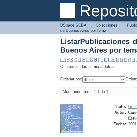
ListarPublicaciones 
Reposit
"ABORÍGENES"
DSpace SCBA
→
Colecciones
→
Publi
de Buenos Aires por tema
ListarPublicaciones d
Buenos Aires por t
0-9
A
B
C
D
E
F
G
H
I
J
K
L
M
N
O
P
Q
R
O introducir las primeras letras:
Ordenar por:
Orden
Mostrando ítems 1-1 de 1
Título:
Genét
Autor:
Curso
Estu
Fecha:
2001