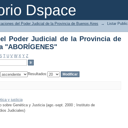
del Poder Judicial de la Provincia de 
orio Dspace
caciones del Poder Judicial de la Provincia de Buenos Aires
→
Listar Publi
el Poder Judicial de la Provincia de
ema "ABORÍGENES"
S
T
U
V
W
X
Y
Z
:
Resultados:
ica y justicia
 sobre Genética y Justicia (ago.-sept. 2000 ; Instituto de
dios Judiciales)