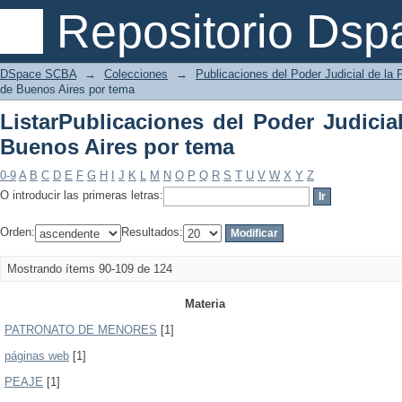
ListarPublicaciones del Poder Judicial
Repositorio Dsp
DSpace SCBA
→
Colecciones
→
Publicaciones del Poder Judicial de la 
de Buenos Aires por tema
ListarPublicaciones del Poder Judicia
Buenos Aires por tema
0-9
A
B
C
D
E
F
G
H
I
J
K
L
M
N
O
P
Q
R
S
T
U
V
W
X
Y
Z
O introducir las primeras letras:
Orden:
Resultados:
Mostrando ítems 90-109 de 124
Materia
PATRONATO DE MENORES
[1]
páginas web
[1]
PEAJE
[1]